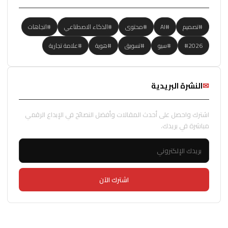
#تصميم
#AI
#محتوى
#الذكاء الاصطناعي
#اتجاهات
#2026
#سيو
#تسويق
#هوية
#علامة تجارية
✉
النشرة البريدية
اشترك واحصل على أحدث المقالات وأفضل النصائح في الإبداع الرقمي
مباشرة في بريدك.
اشترك الآن