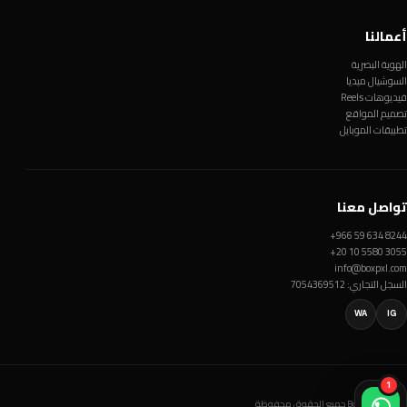
أعمالنا
الهوية البصرية
السوشيال ميديا
فيديوهات Reels
تصميم المواقع
تطبيقات الموبايل
تواصل معنا
+966 59 634 8244
+20 10 5580 3055
info@boxpxl.com
السجل التجاري: 7054369512
WA
IG
1
© Box Pxl 2026 جميع الحقوق محفوظة