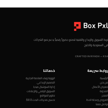
نربط التسويق والإبداع والتقنية لنصنع حضوراً رقمياً يدعم نمو الشركات
في السعودية والخليج.
CRAFTED IN RIYADH — KSA
روابط سريعة
خدماتنا
الرئيسية
الهوية وبناء العلامة التجارية
من نحن
التصميم الإبداعي
معرض الأعمال
إدارة السوشيال ميديا
المدونة
التسويق الرقمي والإعلانات
المتجر
تطوير المواقع
العروض وعجلة الحظ
تحسين محركات البحث (SEO)
تواصل معنا