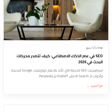
🕐 2 شهر
📖 8 د
SEO في عصر الذكاء الاصطناعي: كيف تتصدر محركات
البحث في 2026
استراتيجيات SEO الحديثة التي تأخذ بالاعتبار خوارزميات Google الجديدة
وأدوات الـ AI Search مثل ChatGPT و Perplexity.
اقرأ المزيد ←