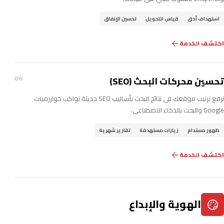
استهداف أدق
قياس التحويل
تحسين الإنفاق
اكتشف الخدمة
تحسين محركات البحث (SEO)
06
نرفع ترتيب موقعك في نتائج البحث بأساليب SEO حديثة تواكب خوارزميات
Google والبحث بالذكاء الاصطناعي.
ظهور مستدام
زيارات مستهدفة
تقارير شهرية
اكتشف الخدمة
الهوية والإبداع