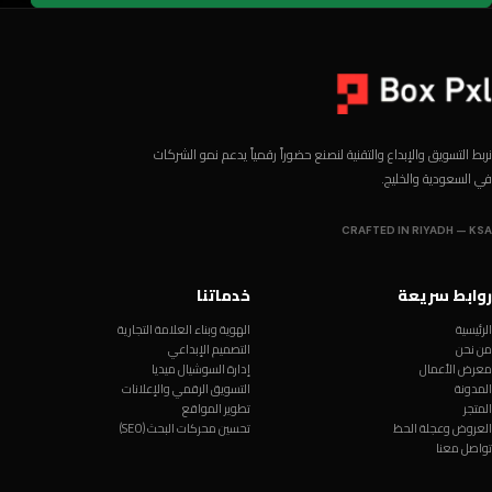
نربط التسويق والإبداع والتقنية لنصنع حضوراً رقمياً يدعم نمو الشركات
في السعودية والخليج.
CRAFTED IN RIYADH — KSA
روابط سريعة
خدماتنا
الرئيسية
الهوية وبناء العلامة التجارية
من نحن
التصميم الإبداعي
معرض الأعمال
إدارة السوشيال ميديا
المدونة
التسويق الرقمي والإعلانات
المتجر
تطوير المواقع
العروض وعجلة الحظ
تحسين محركات البحث (SEO)
تواصل معنا