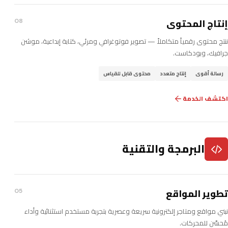
إنتاج المحتوى
08
ننتج محتوى رقمياً متكاملاً — تصوير فوتوغرافي ومرئي، كتابة إبداعية، موشن
جرافيك، وبودكاست.
رسالة أقوى
إنتاج متعدد
محتوى قابل للقياس
اكتشف الخدمة
البرمجة والتقنية
تطوير المواقع
05
نبني مواقع ومتاجر إلكترونية سريعة وعصرية بتجربة مستخدم استثنائية وأداء
مُحسَّن للمحركات.