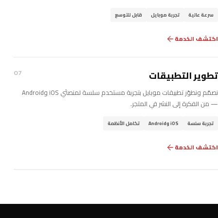
سرعة عالية
تجربة موبايل
قابل للتوسع
اكتشف الخدمة
تطوير التطبيقات
07
نصمّم ونطوّر تطبيقات موبايل بتجربة مستخدم سلسة لمنصتَي iOS وAndroid
— من الفكرة إلى النشر في المتجر.
تجربة سلسة
iOS وAndroid
تكامل الأنظمة
اكتشف الخدمة