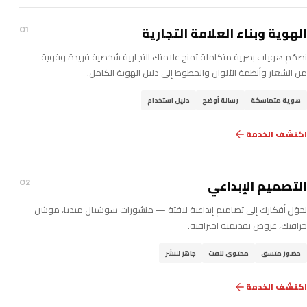
الهوية وبناء العلامة التجارية
01
نصمّم هويات بصرية متكاملة تمنح علامتك التجارية شخصية فريدة وقوية —
من الشعار وأنظمة الألوان والخطوط إلى دليل الهوية الكامل.
هوية متماسكة
رسالة أوضح
دليل استخدام
اكتشف الخدمة
التصميم الإبداعي
02
نحوّل أفكارك إلى تصاميم إبداعية لافتة — منشورات سوشيال ميديا، موشن
جرافيك، عروض تقديمية احترافية.
حضور متسق
محتوى لافت
جاهز للنشر
اكتشف الخدمة