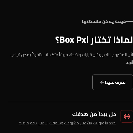
قيمة يمكن ملاحظتها
لماذا تختار Box Pxl؟
لأن المشروع الناجح يحتاج قرارات واضحة، فريقاً متكاملاً، وتنفيذاً يمكن قياس
أثره.
تعرف علينا
حل يبدأ من هدفك
نحدد الأولويات بناءً على مشروعك وسوقك، لا على باقة جاهزة.