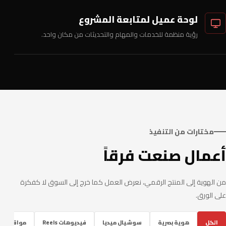
لوحة عميل لمتابعة المشروع
رؤية منظمة للخدمات والمهام والتحديثات من مكان واحد.
مختارات من التنفيذ
أعمال صنعت فرقاً
من الهوية إلى المنتج الرقمي، نعرض العمل كما خرج إلى السوق لا كفكرة
على الورق.
الكل
هوية بصرية
سوشيال ميديا
فيديوهات Reels
مواقع ومتا