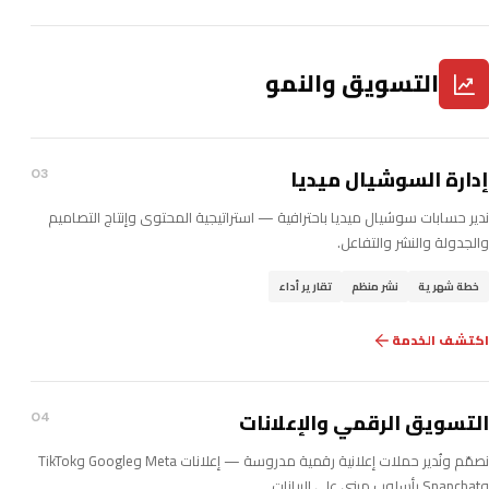
التسويق والنمو
إدارة السوشيال ميديا
03
ندير حسابات سوشيال ميديا باحترافية — استراتيجية المحتوى وإنتاج التصاميم
والجدولة والنشر والتفاعل.
خطة شهرية
نشر منظم
تقارير أداء
اكتشف الخدمة
التسويق الرقمي والإعلانات
04
نصمّم ونُدير حملات إعلانية رقمية مدروسة — إعلانات Meta وGoogle وTikTok
وSnapchat بأسلوب مبني على البيانات.