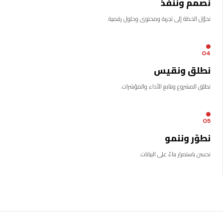
نصمم وننفذ
نحوّل الخطة إلى تجربة ومحتوى وحلول رقمية.
04
نطلق ونقيس
نطلق المشروع ونتابع الأداء والمؤشرات.
05
نطوّر وننمو
نحسن باستمرار بناءً على البيانات.