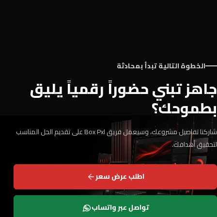
الخطوة التالية تبدأ بمحادثة
جاهز تبني حضوراً رقمياً يليق
بطموحك؟
شاركنا تفاصيل مشروعك، وسيعمل فريق Box Pxl على تقديم الحل المناسب
لتحقيق أهدافك.
اطلب عرض سعر
تواصل عبر واتساب