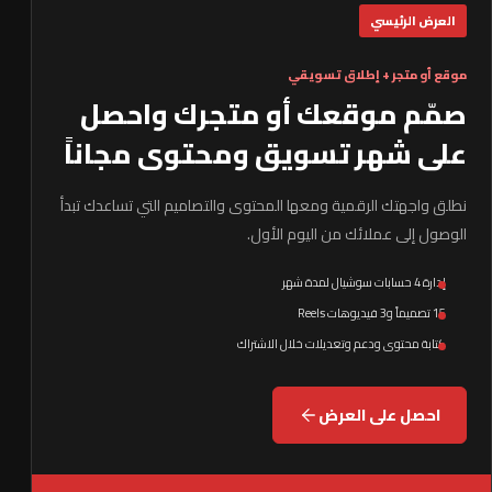
العرض الرئيسي
موقع أو متجر + إطلاق تسويقي
صمّم موقعك أو متجرك واحصل
على شهر تسويق ومحتوى مجاناً
نطلق واجهتك الرقمية ومعها المحتوى والتصاميم التي تساعدك تبدأ
الوصول إلى عملائك من اليوم الأول.
إدارة 4 حسابات سوشيال لمدة شهر
15 تصميماً و3 فيديوهات Reels
كتابة محتوى ودعم وتعديلات خلال الاشتراك
احصل على العرض