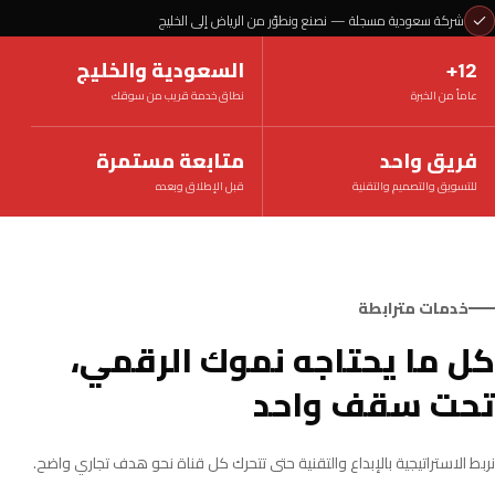
شركة سعودية مسجلة — نصنع ونطوّر من الرياض إلى الخليج
12+
السعودية والخليج
عاماً من الخبرة
نطاق خدمة قريب من سوقك
فريق واحد
متابعة مستمرة
للتسويق والتصميم والتقنية
قبل الإطلاق وبعده
خدمات مترابطة
كل ما يحتاجه نموك الرقمي،
تحت سقف واحد
نربط الاستراتيجية بالإبداع والتقنية حتى تتحرك كل قناة نحو هدف تجاري واضح.