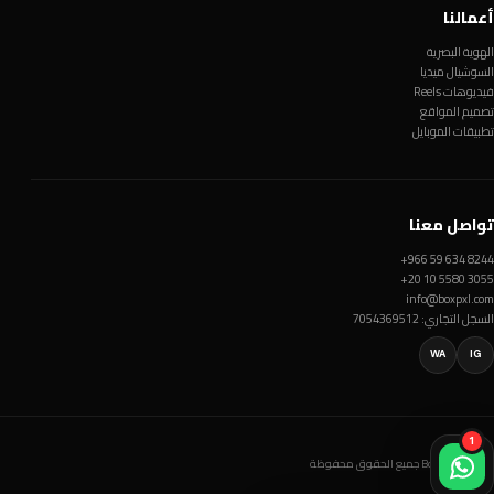
أعمالنا
الهوية البصرية
السوشيال ميديا
فيديوهات Reels
تصميم المواقع
تطبيقات الموبايل
تواصل معنا
+966 59 634 8244
+20 10 5580 3055
info@boxpxl.com
السجل التجاري: 7054369512
WA
IG
1
© Box Pxl 2026 جميع الحقوق محفوظة