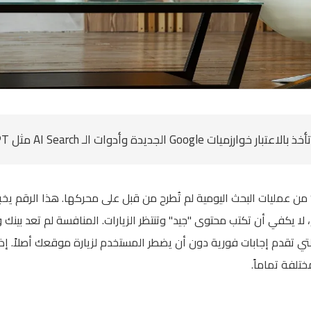
 عام 2024، أعلنت جوجل أن 15% من عمليات البحث اليومية لم تُطرح من قبل على محركها. هذا 
، لا يكفي أن تكتب محتوى "جيد" وتنتظر الزيارات. المنافسة لم تعد بي
لتي تقدم إجابات فورية دون أن يضطر المستخدم لزيارة موقعك أصلاً. إذا