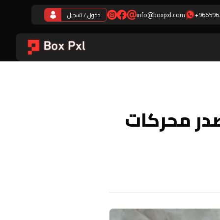
info@boxpxl.com
+966596
دخول / تسجيل
صدر محركات