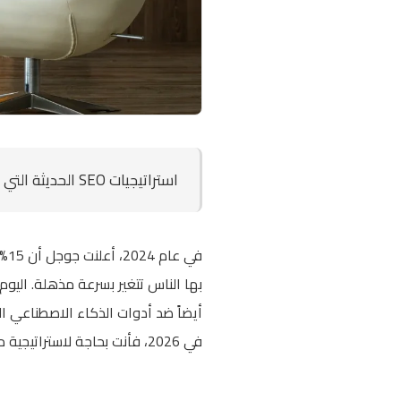
استراتيجيات SEO الحديثة التي تأخذ بالاعتبار خوارزميات Google الجديدة وأدوات الـ AI Search مثل ChatGPT و Perplexity.
في
بها الناس تتغير بسرعة مذهلة. اليوم
أيضاً ضد أدوات الذكاء الاصطناعي ا
في 2026، فأنت بحاجة لاستراتيجية مختلفة تماماً.