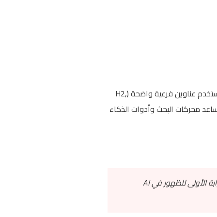
نسيت فكرة "المقالات الطويلة تتصدر دائماً". اليوم، البنية المنطقية والمنظمة أهم بكثير من عدد الكلمات. استخدم عناوين فرعية واضحة (H2,
ساعد محركات البحث وأدوات الذكاء
المحتوى المنظم بشكل جيد يزيد فرص ظهورك في Featured Snippets بنسبة تصل إلى 40%، وهي البوابة الأولى للظهور في AI