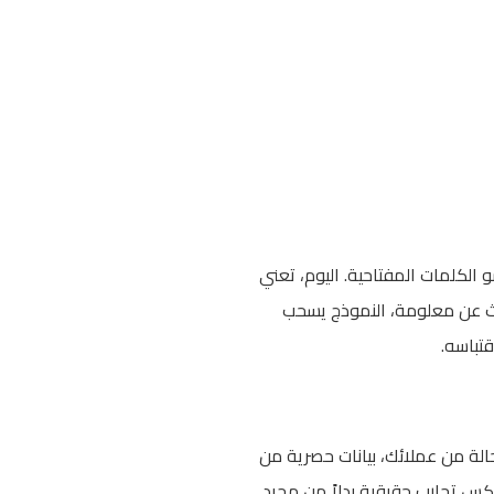
 الكلمات المفتاحية. اليوم، تعني
تحق أن يُقتبس من قبل أدوات الذكاء الاصطناعي. عندما يستخدم شخص ChatGPT للبحث عن معلومة، النموذج يسحب
تباسه.
الة من عملائك، بيانات حصرية من
كس تجارب حقيقية بدلاً من مجرد