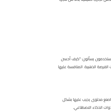
 الذكاء الاصطناعي غيّرت طريقة صياغة الاستفسارات. بدلاً من كتابة "SEO 2026"، المستخدمون يسألون: "كيف أحسن
 وجود الذكاء الاصطناعي؟" هذه الأسئلة الطويلة (Long-tail keywords) أصبحت الفرصة الذهبية. المنافسة عليها
طرحها جمهورك. ثم اصنع محتوى يجيب عليها بشكل
ات الذكاء الاصطناعي.