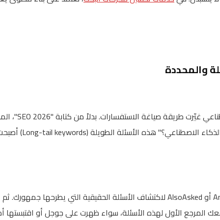
البحث الصوتي وأدوات
ترتيب موقعي في جوجل مع
استخدم أدوات مثل AnswerThePublic أو AlsoAsked لاكتشاف الأسئلة الحقيقية التي ي
 المرجع الأول لهذه الأسئلة، سواء ظهرت على جوجل أو اقتبستها أدو