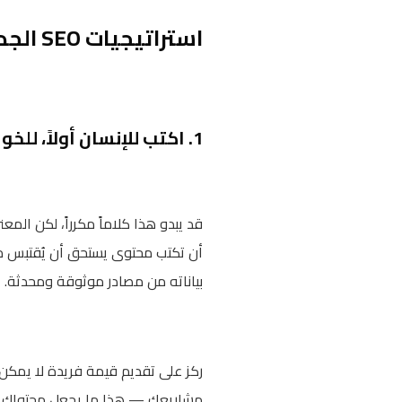
استراتيجيات SEO الجديدة التي تحتاجها الآن
1. اكتب للإنسان أولاً، للخوارزمية ثانياً
قد يبدو هذا كلاماً مكرراً، لكن الم
بياناته من مصادر موثوقة ومحدثة. إ
ركز على تقديم قيمة فريدة لا يمكن 
مشاريعك — هذا ما يجعل محتواك لا