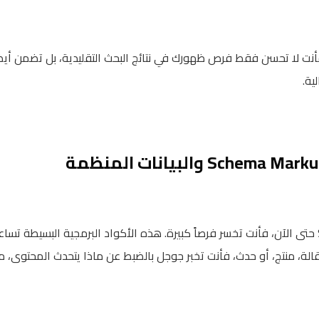
نت لا تحسن فقط فرص ظهورك في نتائج البحث التقليدية، بل تضمن أيضاً
ية.
إذا كنت لا تستخدم Schema Markup حتى الآن، فأنت تخسر فرصاً كبيرة. هذه الأكواد البرمجية
أكبر. عندما تضيف Schema لمقالة، منتج، أو حدث، فأنت تخبر جوجل بالضبط عن ماذا يتحدث ا