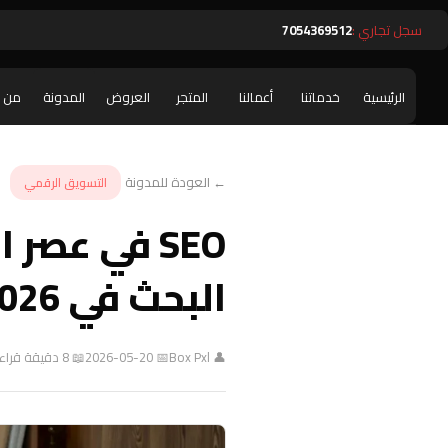
سجل تجاري :
7054369512
الرئيسية
خدماتنا
أعمالنا
المتجر
العروض
المدونة
من 
← العودة للمدونة
التسويق الرقمي
SEO في عص
البحث في 2026
👤 Box Pxl
📅 2026-05-20
📖 8 دقيقة قراءة