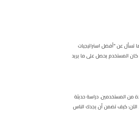
ا تسأل عن "أفضل استراتيجيات
بط. وهنا المشكلة: إذا كان المستخدم يحصل على ما يريد
وجل عند شريحة متزايدة من المستخدمين. دراسة حديثة
ية بحلول 2026 بسبب هذه الأدوات. السؤال الآن: كيف تضمن أن يجدك الناس