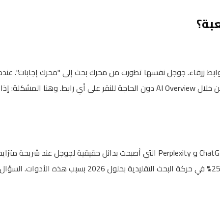
عبة؟
وابط زرقاء. جوجل نفسها تطورت من محرك بحث إلى "محرك إجابات". عندم
SEO"، قد تحصل على إجابة كاملة من خلال AI Overview دون الحاجة للنقر على أي را
أضف إلى ذلك صعود أدوات مثل ChatGPT و Perplexity التي أصبحت بدائل حقيقية لج
من Gartner توقعت انخفاضاً بنسبة 25% في حركة البحث التقليد