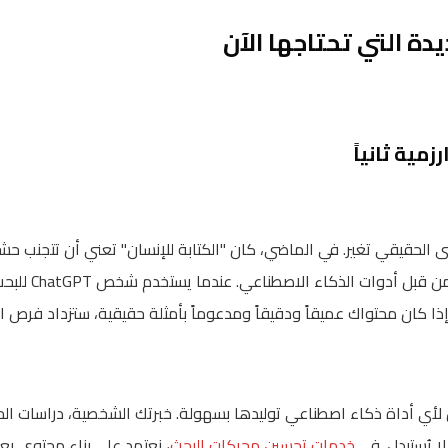
عنى الحقيقي تغير. في الماضي، كان "الكتابة للإنسان" تعني أن تتجنب حشو
أن تكتب محتوى يس
ذا كان محتواك عميقاً ودقيقاً ومدعوماً بأمثلة حقيقية، ستزداد فرص اق
لأي أداة ذكاء اصطناعي توليدها بسهولة. خبرتك الشخصية، دراسات الح
 يُستبدل. في
خدمات تحسين محركات البحث
، نعتمد على بناء محتوى يع