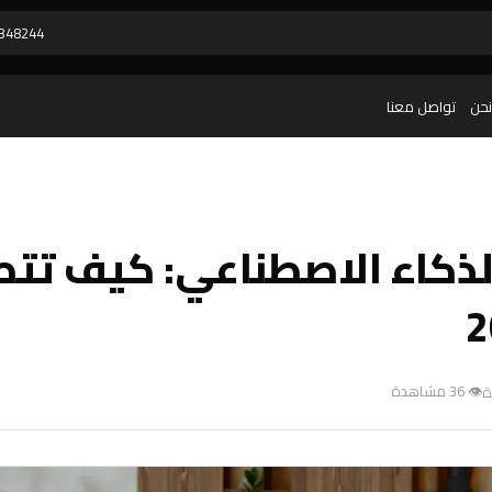
348244
نحن
تواصل معنا
ر الذكاء الاصطناعي: كيف تت
👁 36 مشاهدة