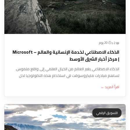
🕐 20 يوم
📖 2 د
الذكاء الاصطناعي لخدمة الإنسانية والعالم – Microsoft
| مركز أخبار الشرق الأوسط
الذكاء الاصطناعي يغير العالم من الخيال العلمي إلى واقع ملموس.
تساهم مبادرات مايكروسوفت في استخدام هذه التكنولوجيا لحل
التحديات البيئية والإنسانية، مما يفتح آفاقاً جديدة للتنمية المستدامة
اقرأ المزيد ←
وحماية الكوكب.
التسويق الرقمي