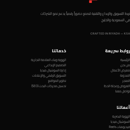
نربط التسويق والإبداع والتقنية لنصنع حضوراً رقمياً يدعم نمو الشركات
في السعودية والخليج.
CRAFTED IN RIYADH — KSA
روابط سريعة
خدماتنا
الرئيسية
الهوية وبناء العلامة التجارية
من نحن
التصميم الإبداعي
معرض الأعمال
إدارة السوشيال ميديا
المدونة
التسويق الرقمي والإعلانات
المتجر
تطوير المواقع
العروض وعجلة الحظ
تحسين محركات البحث (SEO)
تواصل معنا
أعمالنا
الهوية البصرية
السوشيال ميديا
فيديوهات Reels