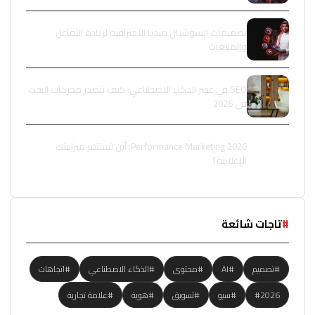
تصميمات السوشيال ميديا الاحترافية لزيادة التفاعل
والمبيعات
SEO في عصر الذكاء الاصطناعي: كيف تتصدر محركات البحث
في 2026
Performance Marketing 2026: أين تستثمر ميزانيتك
الإعلانية؟
#
تاجات شائعة
#تصميم
#AI
#محتوى
#الذكاء الاصطناعي
#اتجاهات
#2026
#سيو
#تسويق
#هوية
#علامة تجارية