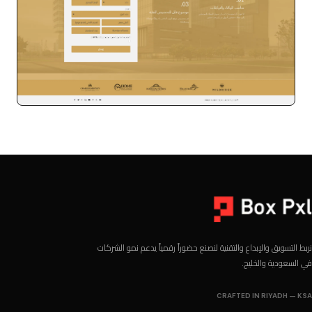
عقارات
نربط التسويق والإبداع والتقنية لنصنع حضوراً رقمياً يدعم نمو الشركات
في السعودية والخليج.
CRAFTED IN RIYADH — KSA