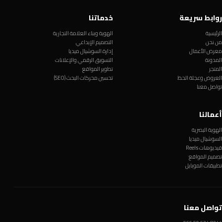
روابط سريعة
خدماتنا
الرئيسية
الهوية وبناء العلامة التجارية
من نحن
التصميم الإبداعي
معرض الأعمال
إدارة السوشيال ميديا
المدونة
التسويق الرقمي والإعلانات
المتجر
تطوير المواقع
العروض وعجلة الحظ
تحسين محركات البحث (SEO)
تواصل معنا
أعمالنا
الهوية البصرية
السوشيال ميديا
فيديوهات Reels
تصميم المواقع
تطبيقات الموبايل
تواصل معنا