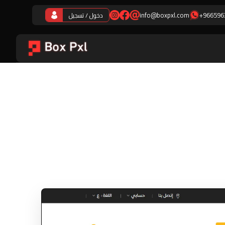
info@boxpxl.com
+966596
دخول / تسجيل