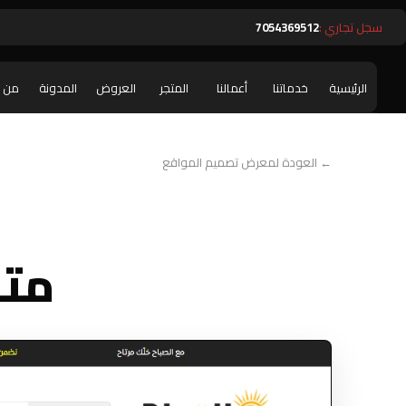
سجل تجاري :
7054369512
الرئيسية
خدماتنا
أعمالنا
المتجر
العروض
المدونة
من 
← العودة لمعرض تصميم المواقع
متج