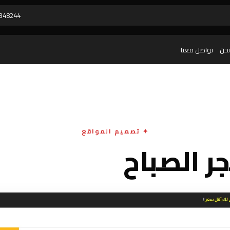
348244
نحن
تواصل معنا
✦ تصميم المواقع
ر الصباح