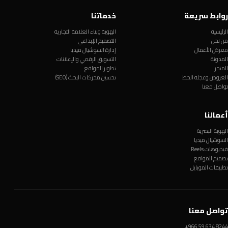
روابط سريعة
خدماتنا
الرئيسية
الهوية وبناء العلامة التجارية
من نحن
التصميم الإبداعي
معرض الأعمال
إدارة السوشيال ميديا
المدونة
التسويق الرقمي والإعلانات
المتجر
تطوير المواقع
العروض وعجلة الحظ
تحسين محركات البحث (SEO)
تواصل معنا
أعمالنا
الهوية البصرية
السوشيال ميديا
فيديوهات Reels
تصميم المواقع
تطبيقات الموبايل
تواصل معنا
+966 59 634 8244