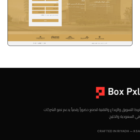
عقارات
نربط التسويق والإبداع والتقنية لنصنع حضوراً رقمياً يدعم نمو الشركات
في السعودية والخليج.
CRAFTED IN RIYADH — KSA