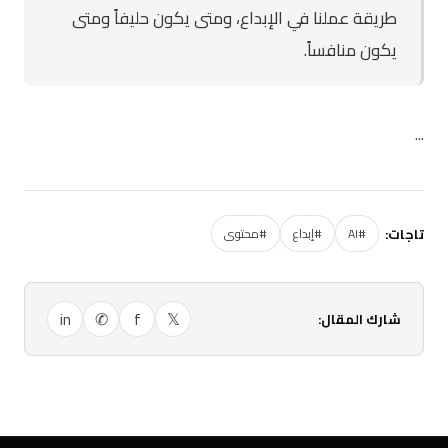
طريقة عملنا في الإبداع، ومتى يكون حليفاً ومتى
يكون منافساً.
...
تاجات:
#AI
#إبداع
#محتوى
in
✆
f
𝕏
شارك المقال: