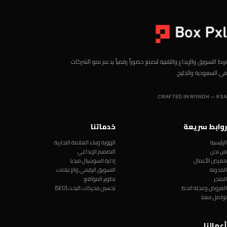
نربط التسويق والإبداع والتقنية لنصنع حضوراً رقمياً يدعم نمو الشركات
في السعودية والخليج.
CRAFTED IN RIYADH — KSA
روابط سريعة
خدماتنا
الرئيسية
الهوية وبناء العلامة التجارية
من نحن
التصميم الإبداعي
معرض الأعمال
إدارة السوشيال ميديا
المدونة
التسويق الرقمي والإعلانات
المتجر
تطوير المواقع
العروض وعجلة الحظ
تحسين محركات البحث (SEO)
تواصل معنا
أعمالنا