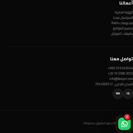
أعمالنا
الهوية البصرية
السوشيال ميديا
فيديوهات Reels
تصميم المواقع
تطبيقات الموبايل
تواصل معنا
+966 59 634 8244
+20 10 5580 3055
info@boxpxl.com
السجل التجاري: 7054369512
WA
IG
1
© Box Pxl 2026 جميع الحقوق محفوظة