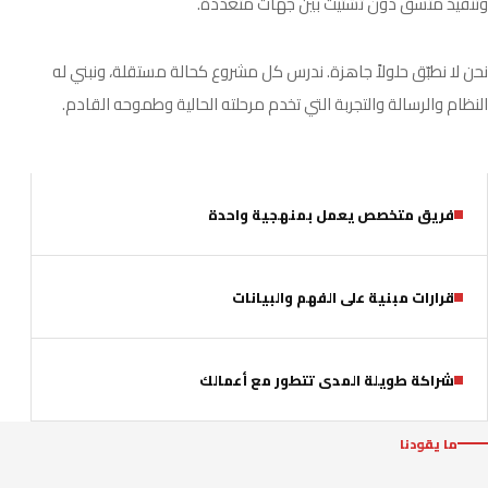
وتنفيذ متسق دون تشتيت بين جهات متعددة.
نحن لا نطبّق حلولاً جاهزة. ندرس كل مشروع كحالة مستقلة، ونبني له
النظام والرسالة والتجربة التي تخدم مرحلته الحالية وطموحه القادم.
فريق متخصص يعمل بمنهجية واحدة
قرارات مبنية على الفهم والبيانات
شراكة طويلة المدى تتطور مع أعمالك
ما يقودنا