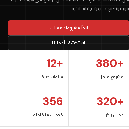
قوية ونصنع تجارب رقمية استثنائية.
ابدأ مشروعك معنا
←
استكشف أعمالنا
+12
+380
مشروع منجز
سنوات خبرة
356
+320
عميل راضٍ
خدمات متكاملة