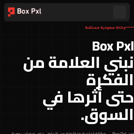
وكالة سعودية مستقلة
Box Pxl
نبني العلامة من
الفكرة
حتى أثرها في
السوق.
نحن Box Pxl — وكالة إبداعية متكاملة من الرياض، نبني هويات بصرية