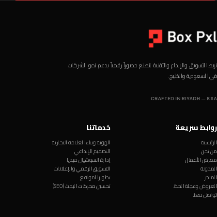
نربط التسويق والإبداع والتقنية لنصنع حضوراً رقمياً يدعم نمو الشركات
في السعودية والخليج.
CRAFTED IN RIYADH — KSA
روابط سريعة
خدماتنا
الرئيسية
الهوية وبناء العلامة التجارية
من نحن
التصميم الإبداعي
معرض الأعمال
إدارة السوشيال ميديا
المدونة
التسويق الرقمي والإعلانات
المتجر
تطوير المواقع
العروض وعجلة الحظ
تحسين محركات البحث (SEO)
تواصل معنا