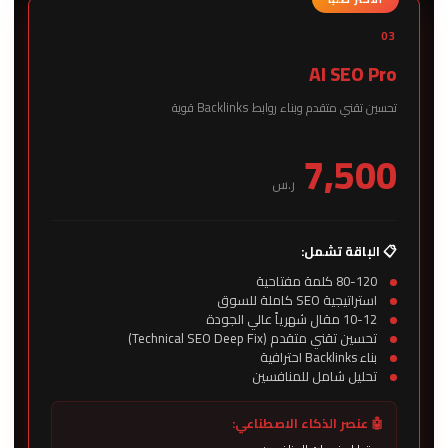
03
AI SEO Pro
تحسين تقني متقدم وبناء روابط Backlinks قوية
7,500
ر.س
📋 الباقة تشمل:
80-120 كلمة مفتاحية
استراتيجية SEO كاملة للسوق
10-12 مقال شهرياً عالي الجودة
تحسين تقني متقدم (Technical SEO Deep Fix)
بناء Backlinks احترافية
تحليل شامل للمنافسين
🤖 عنصر الذكاء الاصطناعي: