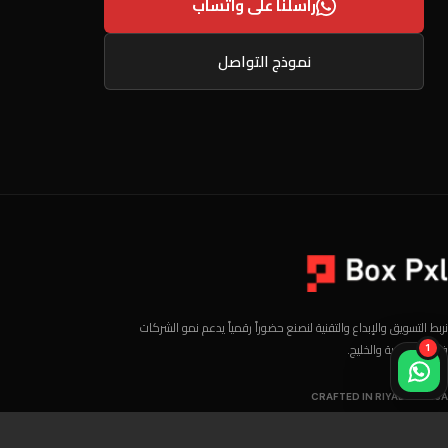
راسلنا على واتساب
نموذج التواصل
نربط التسويق والإبداع والتقنية لنصنع حضوراً رقمياً يدعم نمو الشركات
1
في السعودية والخليج.
CRAFTED IN RIYADH — KSA