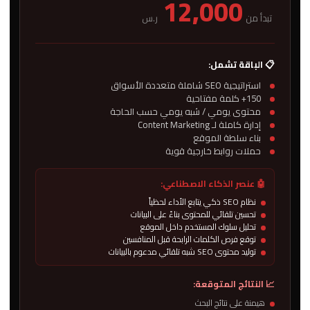
12,000
تبدأ من
ر.س
📋 الباقة تشمل:
استراتيجية SEO شاملة متعددة الأسواق
150+ كلمة مفتاحية
محتوى يومي / شبه يومي حسب الحاجة
إدارة كاملة لـ Content Marketing
بناء سلطة الموقع
حملات روابط خارجية قوية
🤖 عنصر الذكاء الاصطناعي:
نظام SEO ذكي يتابع الأداء لحظياً
تحسين تلقائي للمحتوى بناءً على البيانات
تحليل سلوك المستخدم داخل الموقع
توقع فرص الكلمات الرابحة قبل المنافسين
توليد محتوى SEO شبه تلقائي مدعوم بالبيانات
📈 النتائج المتوقعة:
هيمنة على نتائج البحث