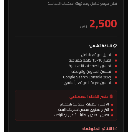
تحليل موقع شامل وبدء تهيئة الصفحات الأساسية
2,500
ر.س
📋 الباقة تشمل:
تحليل موقع شامل
اختيار 10-15 كلمة مفتاحية
تحسين الصفحات الأساسية
تحسين العناوين والوصف
إعداد Google Search Console
تحسين سرعة الموقع (أساسي)
🤖 عنصر الذكاء الاصطناعي:
AI تحليل الكلمات المفتاحية باستخدام
اقتراح محتوى محسن لمحركات البحث
تحسين العناوين تلقائياً بناءً على نية الباحث
📈 النتائج المتوقعة: