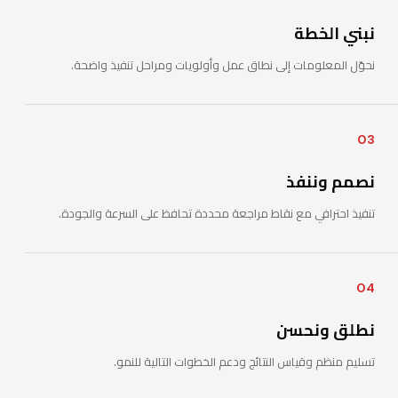
نبني الخطة
نحوّل المعلومات إلى نطاق عمل وأولويات ومراحل تنفيذ واضحة.
03
نصمم وننفذ
تنفيذ احترافي مع نقاط مراجعة محددة تحافظ على السرعة والجودة.
04
نطلق ونحسن
تسليم منظم وقياس النتائج ودعم الخطوات التالية للنمو.