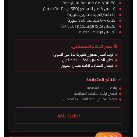
30-50 كلمة مفتاحية مستهدفة
تحسين كامل للموقع (On-Page SEO) احترافي
بناء استراتيجية محتوى شهرية
كتابة 4-6 مقالات SEO شهرياً
تحسين تجربة المستخدم (UX SEO)
تحسين الروابط الداخلية
🤖 عنصر الذكاء الاصطناعي:
توليد أفكار محتوى شهرية بناءً على السوق
تحليل المنافسين بالذكاء الاصطناعي
تحسين المقالات لزيادة معدل الظهور
📈 النتائج المتوقعة:
زيادة الزيارات العضوية
تحسين ترتيب الكلمات المفتاحية
نمو مستمر في عدد العملاء المحتملين
اطلب الباقة
الأكثر طلباً