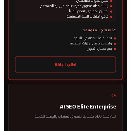
تحليل فجوات المنافسين
إنشاء خطة محتوى ذكية تعتمد على نية المستخدم
تحسين المحتوى القديم تلقائياً
توقع اتجاهات البحث المستقبلية
📈 النتائج المتوقعة:
تصدر كلمات قوية في السوق
زيادة كبيرة في الزيارات العضوية
رفع معدل التحويل
اطلب الباقة
04
AI SEO Elite Enterprise
استراتيجية SEO متعددة الأسواق للسيطرة والهيمنة الكاملة