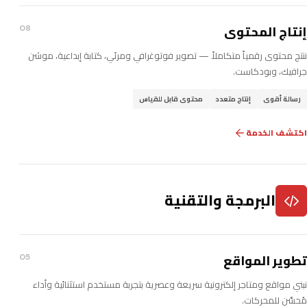
إنتاج المحتوى
08
ننتج محتوى رقمياً متكاملاً — تصوير فوتوغرافي ومرئي، كتابة إبداعية، موشن
جرافيك، وبودكاست.
رسالة أقوى
إنتاج متعدد
محتوى قابل للقياس
اكتشف الخدمة
البرمجة والتقنية
تطوير المواقع
05
نبني مواقع ومتاجر إلكترونية سريعة وعصرية بتجربة مستخدم استثنائية وأداء
مُحسَّن للمحركات.