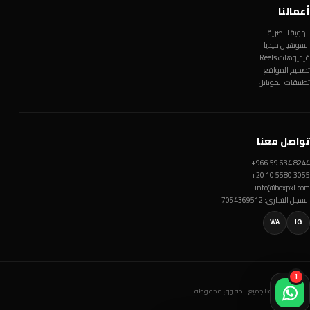
أعمالنا
الهوية البصرية
السوشيال ميديا
فيديوهات Reels
تصميم المواقع
تطبيقات الموبايل
تواصل معنا
+966 59 634 8244
+20 10 5580 3055
info@boxpxl.com
السجل التجاري: 7054369512
WA
IG
1
© Box Pxl 2026 جميع الحقوق محفوظة