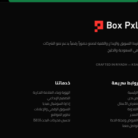
نربط التسويق والإبداع والتقنية لنصنع حضوراً رقمياً يدعم نمو الشركات
في السعودية والخليج.
CRAFTED IN RIYADH — KSA
روابط سريعة
خدماتنا
الرئيسية
الهوية وبناء العلامة التجارية
من نحن
التصميم الإبداعي
معرض الأعمال
إدارة السوشيال ميديا
المدونة
التسويق الرقمي والإعلانات
المتجر
تطوير المواقع
العروض وعجلة الحظ
تحسين محركات البحث (SEO)
تواصل معنا