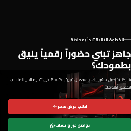
الخطوة التالية تبدأ بمحادثة
جاهز تبني حضوراً رقمياً يليق
بطموحك؟
شاركنا تفاصيل مشروعك، وسيعمل فريق Box Pxl على تقديم الحل المناسب
لتحقيق أهدافك.
اطلب عرض سعر
تواصل عبر واتساب