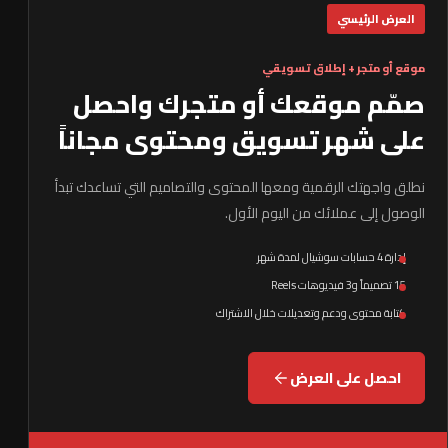
العرض الرئيسي
موقع أو متجر + إطلاق تسويقي
صمّم موقعك أو متجرك واحصل
على شهر تسويق ومحتوى مجاناً
نطلق واجهتك الرقمية ومعها المحتوى والتصاميم التي تساعدك تبدأ
الوصول إلى عملائك من اليوم الأول.
إدارة 4 حسابات سوشيال لمدة شهر
15 تصميماً و3 فيديوهات Reels
كتابة محتوى ودعم وتعديلات خلال الاشتراك
احصل على العرض