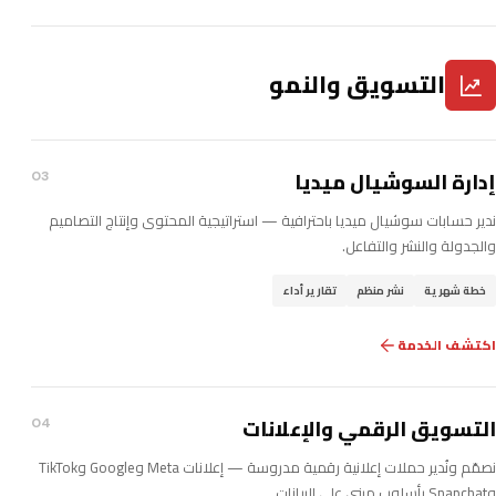
التسويق والنمو
إدارة السوشيال ميديا
03
ندير حسابات سوشيال ميديا باحترافية — استراتيجية المحتوى وإنتاج التصاميم
والجدولة والنشر والتفاعل.
خطة شهرية
نشر منظم
تقارير أداء
اكتشف الخدمة
التسويق الرقمي والإعلانات
04
نصمّم ونُدير حملات إعلانية رقمية مدروسة — إعلانات Meta وGoogle وTikTok
وSnapchat بأسلوب مبني على البيانات.