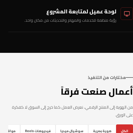
لوحة عميل لمتابعة المشروع
رؤية منظمة للخدمات والمهام والتحديثات من مكان واحد.
مختارات من التنفيذ
أعمال صنعت فرقاً
من الهوية إلى المنتج الرقمي، نعرض العمل كما خرج إلى السوق لا كفكرة
على الورق.
الكل
هوية بصرية
سوشيال ميديا
فيديوهات Reels
مواقع ومتا