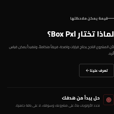
قيمة يمكن ملاحظتها
لماذا تختار Box Pxl؟
لأن المشروع الناجح يحتاج قرارات واضحة، فريقاً متكاملاً، وتنفيذاً يمكن قياس
أثره.
تعرف علينا
حل يبدأ من هدفك
نحدد الأولويات بناءً على مشروعك وسوقك، لا على باقة جاهزة.