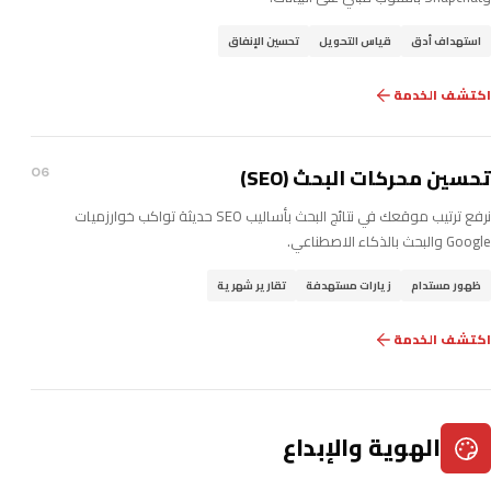
استهداف أدق
قياس التحويل
تحسين الإنفاق
اكتشف الخدمة
تحسين محركات البحث (SEO)
06
نرفع ترتيب موقعك في نتائج البحث بأساليب SEO حديثة تواكب خوارزميات
Google والبحث بالذكاء الاصطناعي.
ظهور مستدام
زيارات مستهدفة
تقارير شهرية
اكتشف الخدمة
الهوية والإبداع