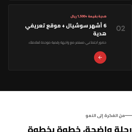
هدية بقيمة +1,500 ريال
6 أشهر سوشيال + موقع تعريفي
02
هدية
حضور اجتماعي مستمر مع واجهة رقمية موحدة لعلامتك.
من الفكرة إلى النمو
رحلة واضحة، خطوة بخطوة