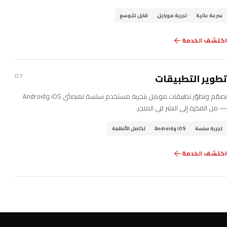
سرعة عالية
تجربة موبايل
قابل للتوسع
اكتشف الخدمة
تطوير التطبيقات
07
نصمّم ونطوّر تطبيقات موبايل بتجربة مستخدم سلسة لمنصتَي iOS وAndroid
— من الفكرة إلى النشر في المتجر.
تجربة سلسة
iOS وAndroid
تكامل الأنظمة
اكتشف الخدمة