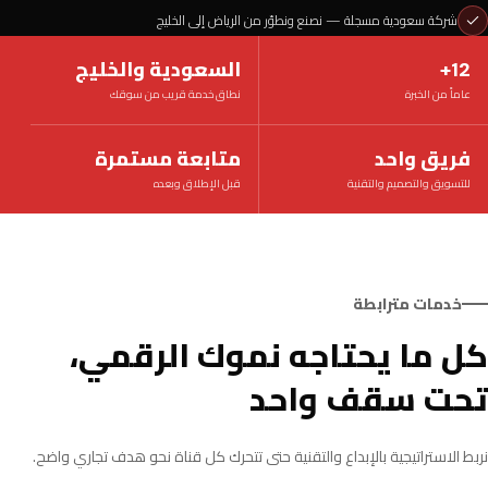
شركة سعودية مسجلة — نصنع ونطوّر من الرياض إلى الخليج
12+
السعودية والخليج
عاماً من الخبرة
نطاق خدمة قريب من سوقك
فريق واحد
متابعة مستمرة
للتسويق والتصميم والتقنية
قبل الإطلاق وبعده
خدمات مترابطة
كل ما يحتاجه نموك الرقمي،
تحت سقف واحد
نربط الاستراتيجية بالإبداع والتقنية حتى تتحرك كل قناة نحو هدف تجاري واضح.