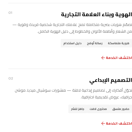
الهوية وبناء العلامة التجارية
01
نصمّم هويات بصرية متكاملة تمنح علامتك التجارية شخصية فريدة وقوية —
من الشعار وأنظمة الألوان والخطوط إلى دليل الهوية الكامل.
هوية متماسكة
رسالة أوضح
دليل استخدام
اكتشف الخدمة
التصميم الإبداعي
02
نحوّل أفكارك إلى تصاميم إبداعية لافتة — منشورات سوشيال ميديا، موشن
جرافيك، عروض تقديمية احترافية.
حضور متسق
محتوى لافت
جاهز للنشر
اكتشف الخدمة