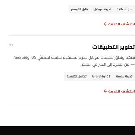
سرعة عالية
تجربة موبايل
قابل للتوسع
اكتشف الخدمة
تطوير التطبيقات
07
نصمّم ونطوّر تطبيقات موبايل بتجربة مستخدم سلسة لمنصتَي iOS وAndroid
— من الفكرة إلى النشر في المتجر.
تجربة سلسة
iOS وAndroid
تكامل الأنظمة
اكتشف الخدمة