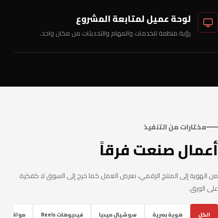
لوحة عميل لمتابعة المشروع
رؤية منظمة للخدمات والمهام والتحديثات من مكان واحد.
مختارات من التنفيذ
أعمال صنعت فرقاً
من الهوية إلى المنتج الرقمي، نعرض العمل كما خرج إلى السوق لا كفكرة
على الورق.
الكل
هوية بصرية
سوشيال ميديا
فيديوهات Reels
مواقع ومتا