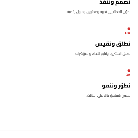
نصمم وننفذ
نحوّل الخطة إلى تجربة ومحتوى وحلول رقمية.
04
نطلق ونقيس
نطلق المشروع ونتابع الأداء والمؤشرات.
05
نطوّر وننمو
نحسن باستمرار بناءً على البيانات.