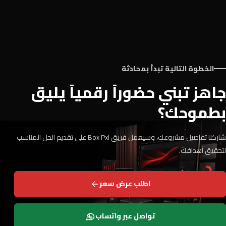
الخطوة التالية تبدأ بمحادثة
جاهز تبني حضوراً رقمياً يليق
بطموحك؟
شاركنا تفاصيل مشروعك، وسيعمل فريق Box Pxl على تقديم الحل المناسب
لتحقيق أهدافك.
اطلب عرض سعر
تواصل عبر واتساب