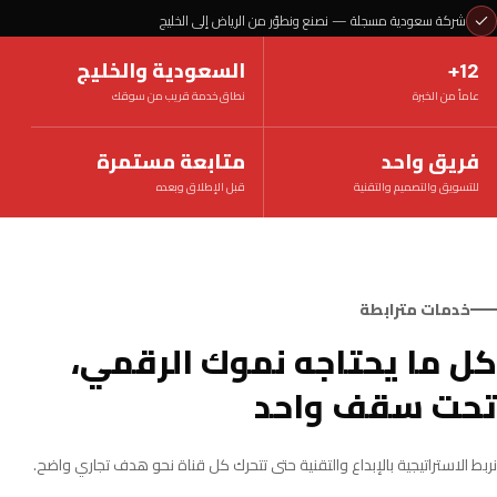
شركة سعودية مسجلة — نصنع ونطوّر من الرياض إلى الخليج
12+
السعودية والخليج
عاماً من الخبرة
نطاق خدمة قريب من سوقك
فريق واحد
متابعة مستمرة
للتسويق والتصميم والتقنية
قبل الإطلاق وبعده
خدمات مترابطة
كل ما يحتاجه نموك الرقمي،
تحت سقف واحد
نربط الاستراتيجية بالإبداع والتقنية حتى تتحرك كل قناة نحو هدف تجاري واضح.