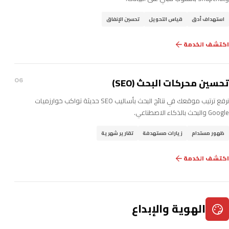
استهداف أدق
قياس التحويل
تحسين الإنفاق
اكتشف الخدمة
تحسين محركات البحث (SEO)
06
نرفع ترتيب موقعك في نتائج البحث بأساليب SEO حديثة تواكب خوارزميات
Google والبحث بالذكاء الاصطناعي.
ظهور مستدام
زيارات مستهدفة
تقارير شهرية
اكتشف الخدمة
الهوية والإبداع