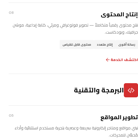
إنتاج المحتوى
08
ننتج محتوى رقمياً متكاملاً — تصوير فوتوغرافي ومرئي، كتابة إبداعية، موشن
جرافيك، وبودكاست.
رسالة أقوى
إنتاج متعدد
محتوى قابل للقياس
اكتشف الخدمة
البرمجة والتقنية
تطوير المواقع
05
نبني مواقع ومتاجر إلكترونية سريعة وعصرية بتجربة مستخدم استثنائية وأداء
مُحسَّن للمحركات.