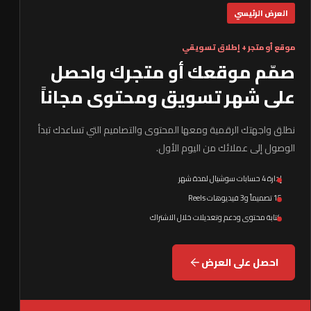
العرض الرئيسي
موقع أو متجر + إطلاق تسويقي
صمّم موقعك أو متجرك واحصل
على شهر تسويق ومحتوى مجاناً
نطلق واجهتك الرقمية ومعها المحتوى والتصاميم التي تساعدك تبدأ
الوصول إلى عملائك من اليوم الأول.
إدارة 4 حسابات سوشيال لمدة شهر
15 تصميماً و3 فيديوهات Reels
كتابة محتوى ودعم وتعديلات خلال الاشتراك
احصل على العرض