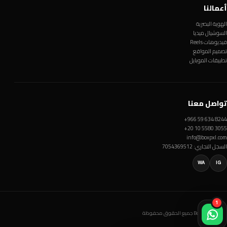
أعمالنا
الهوية البصرية
السوشيال ميديا
فيديوهات Reels
تصميم المواقع
تطبيقات الموبايل
تواصل معنا
+966 59 634 8244
+20 10 5580 3055
info@boxpxl.com
السجل التجاري: 7054369512
WA
IG
1
© Box Pxl 2026 جميع الحقوق محفوظة