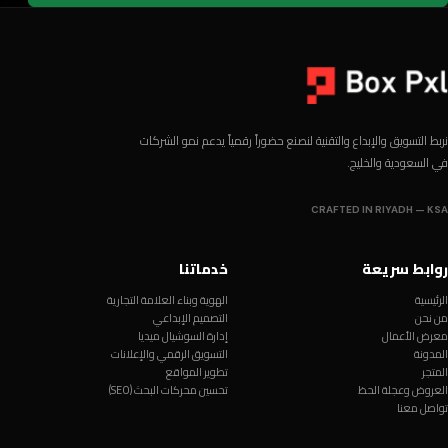
نربط التسويق والإبداع والتقنية لنصنع حضوراً رقمياً يدعم نمو الشركات
في السعودية والخليج.
CRAFTED IN RIYADH — KSA
روابط سريعة
خدماتنا
الرئيسية
الهوية وبناء العلامة التجارية
من نحن
التصميم الإبداعي
معرض الأعمال
إدارة السوشيال ميديا
المدونة
التسويق الرقمي والإعلانات
المتجر
تطوير المواقع
العروض وعجلة الحظ
تحسين محركات البحث (SEO)
تواصل معنا