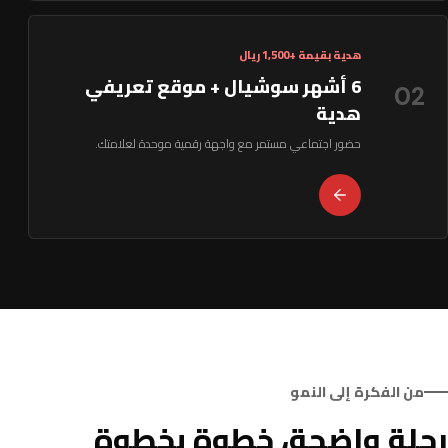
هدية بقيمة +1,500 ريال
6 أشهر سوشيال + موقع تعريفي
02
هدية
حضور اجتماعي مستمر مع واجهة رقمية موحدة لعلامتك.
من الفكرة إلى النمو
رحلة واضحة، خطوة بخطوة