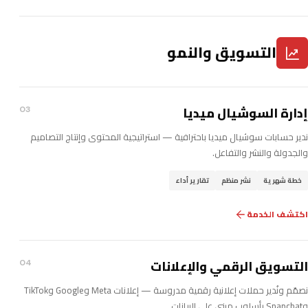
التسويق والنمو
إدارة السوشيال ميديا
03
ندير حسابات سوشيال ميديا باحترافية — استراتيجية المحتوى وإنتاج التصاميم
والجدولة والنشر والتفاعل.
خطة شهرية
نشر منظم
تقارير أداء
اكتشف الخدمة
التسويق الرقمي والإعلانات
04
نصمّم ونُدير حملات إعلانية رقمية مدروسة — إعلانات Meta وGoogle وTikTok
وSnapchat بأسلوب مبني على البيانات.