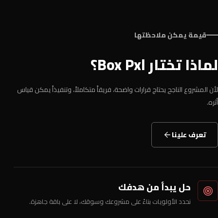
قيمة يمكن ملاحظتها
لماذا تختار Box Pxl؟
لأن المشروع الناجح يحتاج قرارات واضحة، فريقاً متكاملاً، وتنفيذاً يمكن قياس
أثره.
تعرف علينا
حل يبدأ من هدفك
نحدد الأولويات بناءً على مشروعك وسوقك، لا على باقة جاهزة.