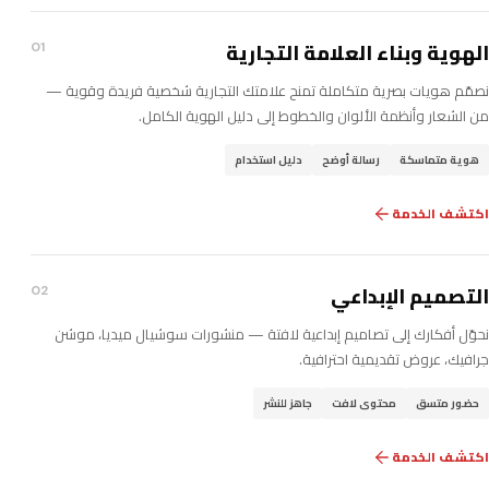
الهوية وبناء العلامة التجارية
01
نصمّم هويات بصرية متكاملة تمنح علامتك التجارية شخصية فريدة وقوية —
من الشعار وأنظمة الألوان والخطوط إلى دليل الهوية الكامل.
هوية متماسكة
رسالة أوضح
دليل استخدام
اكتشف الخدمة
التصميم الإبداعي
02
نحوّل أفكارك إلى تصاميم إبداعية لافتة — منشورات سوشيال ميديا، موشن
جرافيك، عروض تقديمية احترافية.
حضور متسق
محتوى لافت
جاهز للنشر
اكتشف الخدمة